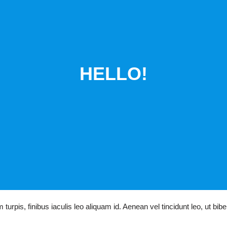
HELLO!
em turpis, finibus iaculis leo aliquam id. Aenean vel tincidunt leo, ut