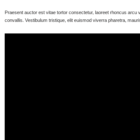
Praesent auctor est vitae tortor consectetur, laoreet rhoncus arcu v
convallis. Vestibulum tristique, elit euismod viverra pharetra, ma