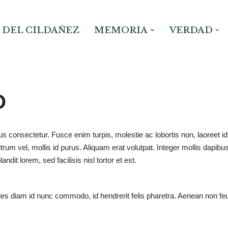
 DEL CILDAÑEZ
MEMORIA
VERDAD
O
consectetur. Fusce enim turpis, molestie ac lobortis non, laoreet id ni
rum vel, mollis id purus. Aliquam erat volutpat. Integer mollis dapibus 
ndit lorem, sed facilisis nisl tortor et est.
es diam id nunc commodo, id hendrerit felis pharetra. Aenean non fe