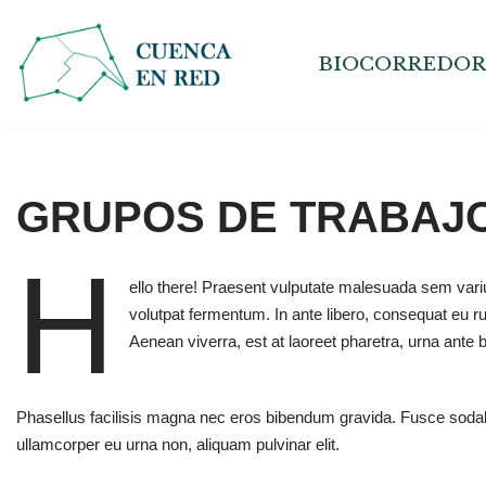
Ir
BIOCORREDOR
al
contenido
GRUPOS DE TRABAJ
H
ello there! Praesent vulputate malesuada sem varius 
volutpat fermentum. In ante libero, consequat eu rut
Aenean viverra, est at laoreet pharetra, urna ante bla
Phasellus facilisis magna nec eros bibendum gravida. Fusce sodal
ullamcorper eu urna non, aliquam pulvinar elit.