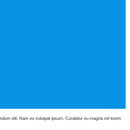
 bibendum elit. Nam eu volutpat ipsum. Curabitur eu magna vel lorem