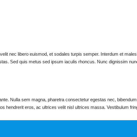
 velit nec libero euismod, et sodales turpis semper. Interdum et male
tas. Sed quis metus sed ipsum iaculis rhoncus. Nunc dignissim nunc 
o ante. Nulla sem magna, pharetra consectetur egestas nec, bibendum 
 eros hendrerit eros, ac ultrices velit nisl ultrices massa. Vestibulum