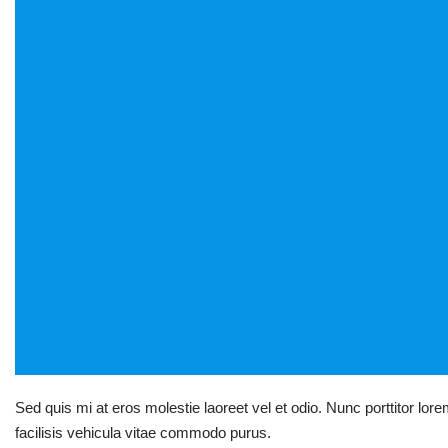
Sed quis mi at eros molestie laoreet vel et odio. Nunc porttitor lor
facilisis vehicula vitae commodo purus.